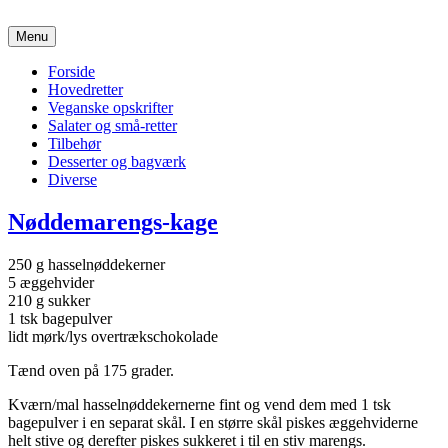
Kamillas Køkken
Menu
Et forsøg på at give mine opskrifter videre til mine børn
Primær
Forside
Hovedretter
menu
Veganske opskrifter
Salater og små-retter
Tilbehør
Desserter og bagværk
Diverse
Nøddemarengs-kage
250 g hasselnøddekerner
5 æggehvider
210 g sukker
1 tsk bagepulver
lidt mørk/lys overtrækschokolade
Tænd oven på 175 grader.
Kværn/mal hasselnøddekernerne fint og vend dem med 1 tsk
bagepulver i en separat skål. I en større skål piskes æggehviderne
helt stive og derefter piskes sukkeret i til en stiv marengs.