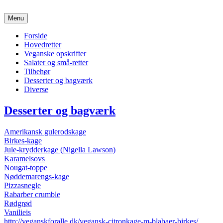
Kamillas Køkken
Menu
Et forsøg på at give mine opskrifter videre til mine børn
Primær
Forside
Hovedretter
menu
Veganske opskrifter
Salater og små-retter
Tilbehør
Desserter og bagværk
Diverse
Desserter og bagværk
Amerikansk gulerodskage
Birkes-kage
Jule-krydderkage (Nigella Lawson)
Karamelsovs
Nougat-toppe
Nøddemarengs-kage
Pizzasnegle
Rabarber crumble
Rødgrød
Vanilieis
http://veganskforalle.dk/vegansk-citronkage-m-blabaer-birkes/