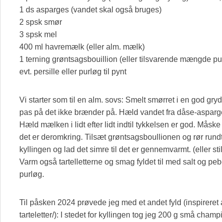
1 ds asparges (vandet skal også bruges)
2 spsk smør
3 spsk mel
400 ml havremælk (eller alm. mælk)
1 terning grøntsagsbouillion (eller tilsvarende mængde pu
evt. persille eller purløg til pynt
Vi starter som til en alm. sovs: Smelt smørret i en god gr
pas på det ikke brænder på. Hæld vandet fra dåse-aspargese
Hæld mælken i lidt efter lidt indtil tykkelsen er god. Mås
det er deromkring. Tilsæt grøntsagsboullionen og rør rundt
kyllingen og lad det simre til det er gennemvarmt. (eller sti
Varm også tartelletterne og smag fyldet til med salt og pebe
purløg.
Til påsken 2024 prøvede jeg med et andet fyld (inspireret 
tarteletter/): I stedet for kyllingen tog jeg 200 g små cham