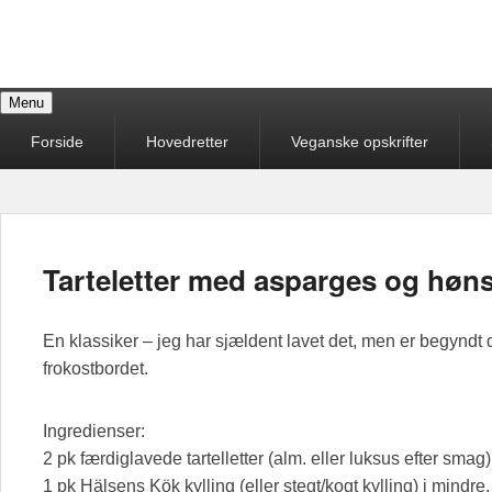
Kamillas Køkken
Menu
Et forsøg på at give mine opskrifter videre til mine børn
Primær
Forside
Hovedretter
Veganske opskrifter
menu
Tarteletter med asparges og høn
En klassiker – jeg har sjældent lavet det, men er begyndt 
frokostbordet.
Ingredienser:
2 pk færdiglavede tartelletter (alm. eller luksus efter smag)
1 pk Hälsens Kök kylling (eller stegt/kogt kylling) i mindre